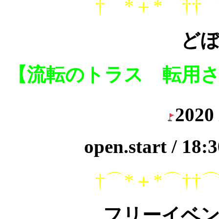
†⌒*＋*⌒††⌒
ど
【流転のトラス 転用
2020 
open.start / 1
†⌒*＋*⌒††⌒
フリーイベ