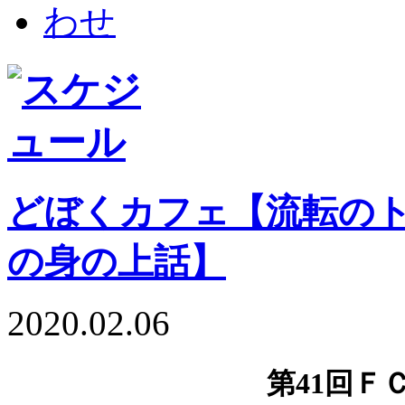
どぼくカフェ【流転のト
の身の上話】
2020.02.06
第41回Ｆ