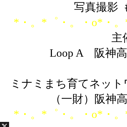
写真撮影
*・。*゜・。・o*・。
主
Loop A 阪
ミナミまち育てネット
（一財）阪神
*・。*゜・。・o*・。