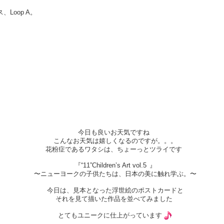
Loop A。
今日も良いお天気ですね
こんなお天気は嬉しくなるのですが。。。
花粉症であるワタシは、ちょーっとツライです
『“11”Children’s Art vol.5
』
〜ニューヨークの子供たちは、日本の美に触れ学ぶ。〜
今日は、見本となった浮世絵のポストカードと
それを見て描いた作品を並べてみました
とてもユニークに仕上がっています