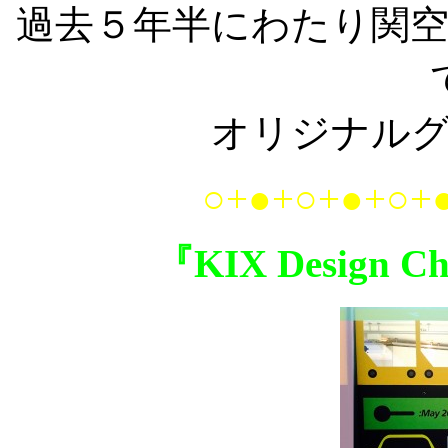
過去５年半にわたり関
オリジナル
○+●+○+●+○+
『KIX Design C