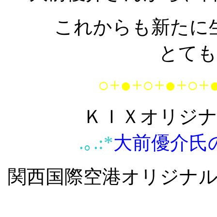
これからも新たに
とても
○+●+○+●+○+
ＫＩＸオリジ
.｡.:*
大前優介氏
関西国際空港オリジナ