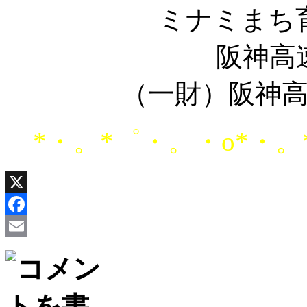
ミナミまち
阪神高
（一財）阪神
*・。*゜・。・o*・。
X
Facebook
Email