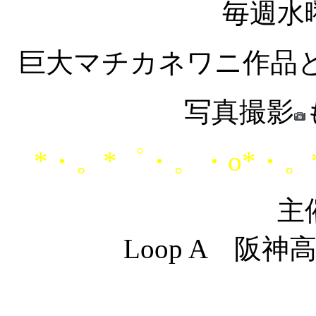
毎週水
巨大マチカネワニ作品と
写真撮影
*・。*゜・。・o*・。
主
Loop A 阪