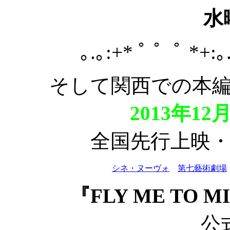
水
｡.｡:+* ﾟ ゜ﾟ *+:｡
そして関西での本
2013年1
全国先行上映
シネ・ヌーヴォ
第七藝術劇場
『FLY ME TO 
公