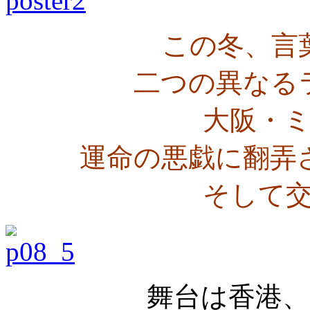
この冬、言
二つの異なる
大阪・
運命の悪戯に翻弄
そして
舞台は香港、