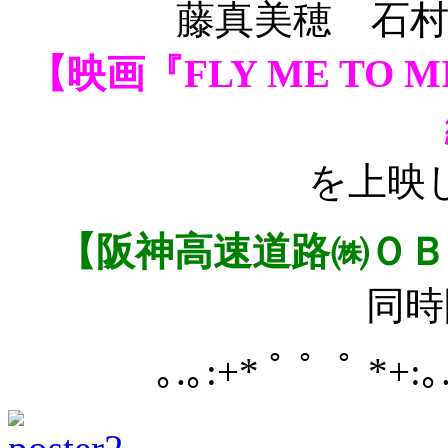
藤真美穂 石
【映画『FLY ME TO 
を上映
【阪神高速道路㈱Ｏ
同時
｡.｡:+* ﾟ ゜ﾟ *+:｡