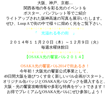
大阪、神戸、京都…
関西各地の冬を彩る光のイベントを
ポスター、パンフレット等でご紹介
ライトアップされた阪神高速の写真も展示いたします。
ぜひ、Loop Aで街の中で様々に煌めく光をご覧下さい。
○+●+○+●+○+●+○+●+○+●+○+●+○
『 光溢れる冬の街 』
２０１４年１ １月２０日（木）～１２月９日（火）
毎週水曜休館日
○+●+○+●+○+●+○+●+○+●+○+●+
【OSAKA光の饗宴バル２０１４】
OSAKA光の饗宴バル2014で街あるき！
今年初！大阪光の饗宴公式事業として、
49日間大阪を遊びつくす全く新しいバル企画がスタート。
オリジナル缶バッジとOSAKA光バルブックを購入すると、
大阪・光の饗宴攻略情報や多彩な特典をゲットできます！
お得でプレミアムなOSAKA光バルにぜひ参加しよう！