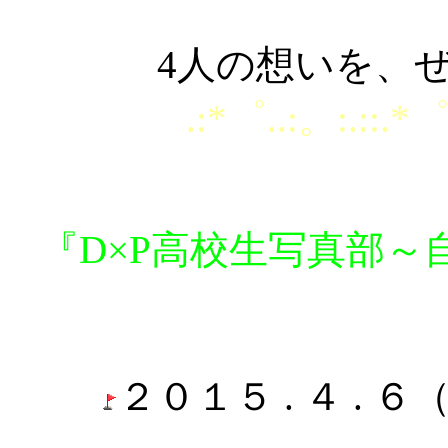
4人の想いを、
.:*゜..:。:.::.*゜
『D×P高校生写真部
２０１５ . ４ . ６