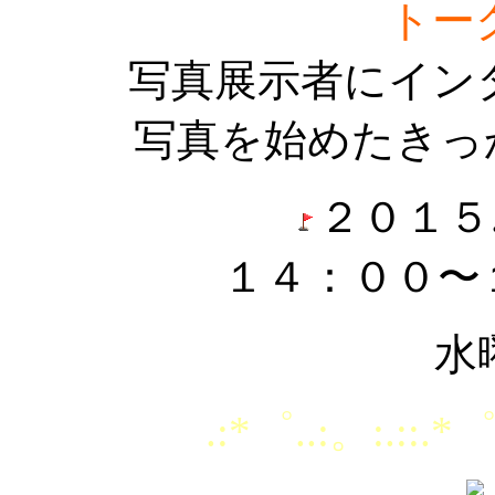
トー
写真展示者にイン
写真を始めたきっ
２０１５.
１４：００〜
水
.:*゜..:。:.::.*゜