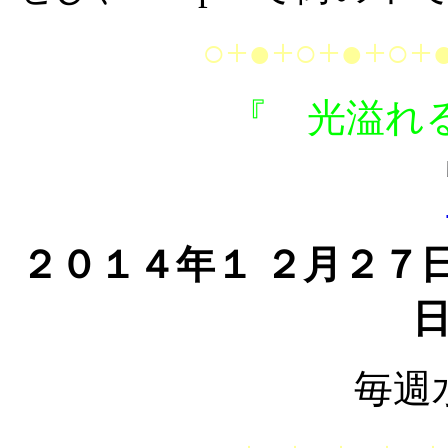
○+●+○+●+○+
『 光溢れる冬
２０１４年１ ２月２７
毎週