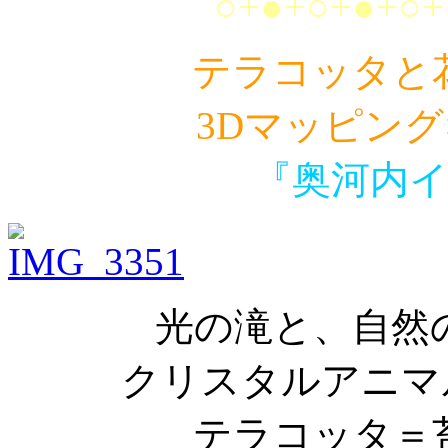
○+●+○+●+○+
テラコッタと
3Dマッピン
『奥河内
光の滝と、自然
クリスタルアニマ
テラコッタ＝