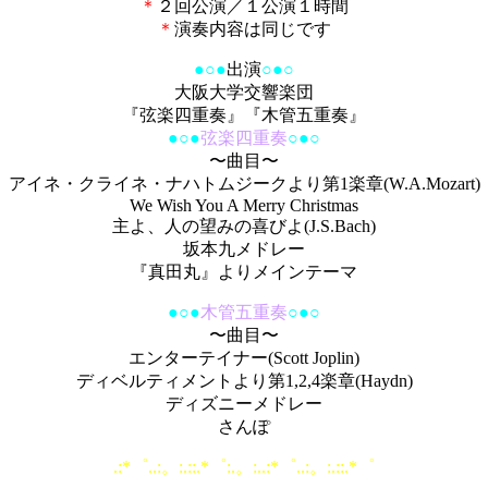
＊
２回公演／１公演１時間
＊
演奏内容は同じです
●○●
出演
○●○
大阪大学交響楽団
『弦楽四重奏』『木管五重奏』
●○●
弦楽四重奏
○●○
〜曲目〜
アイネ・クライネ・ナハトムジークより第1楽章(W.A.Mozart)
We Wish You A Merry Christmas
主よ、人の望みの喜びよ(J.S.Bach)
坂本九メドレー
『真田丸』よりメインテーマ
●○●
木管五重奏
○●○
〜曲目〜
エンターテイナー(Scott Joplin)
ディベルティメントより第1,2,4楽章(Haydn)
ディズニーメドレー
さんぽ
.:*
゜
..:
。
:.::.*
゜
:.
。
:..:*
゜
..:
。
:.::.*
゜