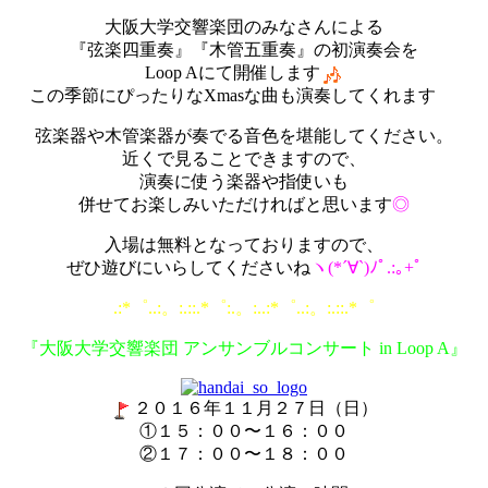
大阪大学交響楽団のみなさんによる
『弦楽四重奏』『木管五重奏』の初演奏会を
Loop Aにて開催します
この季節にぴったりなXmasな曲も演奏してくれます
弦楽器や木管楽器が奏でる音色を堪能してください。
近くで見ることできますので、
演奏に使う楽器や指使いも
併せてお楽しみいただければと思います
◎
入場は無料となっておりますので、
ぜひ遊びにいらしてくださいね
ヽ(*´∀`)ﾉﾟ.:｡+ﾟ
.:*
゜
..:
。
:.::.*
゜
:.
。
:..:*
゜
..:
。
:.::.*
゜
『大阪大学交響楽団 アンサンブルコンサート in Loop A』
２０１６年１１月２７日（日）
①１５：００〜１６：００
②１７：００〜１８：００