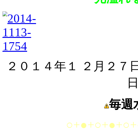
２０１４年１ ２月２７
毎週
○+●+○+●+○+