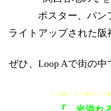
ポスター、パン
ライトアップされた阪
ぜひ、Loop Aで街
○+●+○+●+○+
『 光溢れる