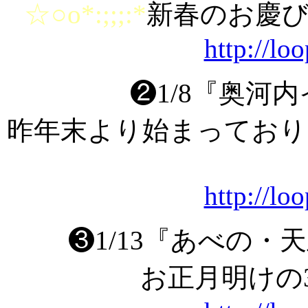
☆○o*:;;;:*
新春のお慶
http://lo
❷1/8『奥河
昨年末より始まっており
http://lo
❸1/13『あべの
お正月明けの