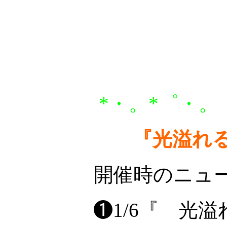
*・。*゜・。
『光溢れる冬
開催時のニュ
❶1/6『 光溢れ