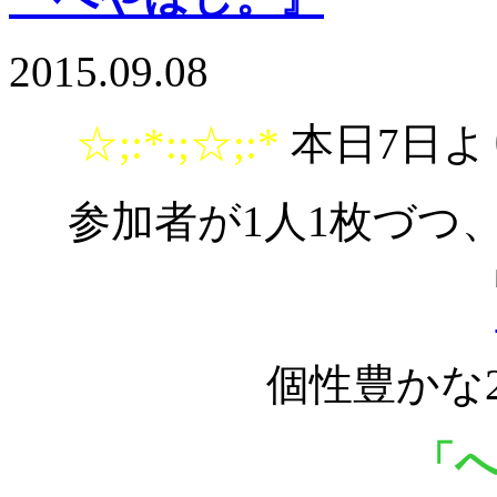
2015.09.08
☆;:*:;☆;:*
本日7日
参加者が1人1枚づつ
個性豊かな
「