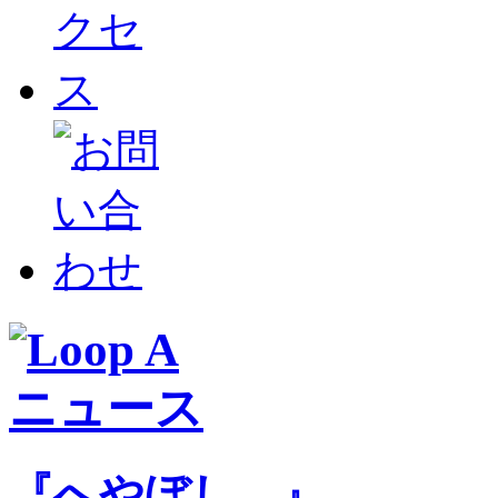
『へやぼし。』