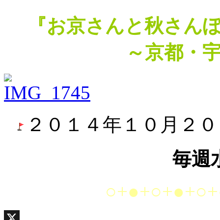
『お京さんと秋さん
～京都・
２０１４年１０月２０
毎週
○+●+○+●+○+