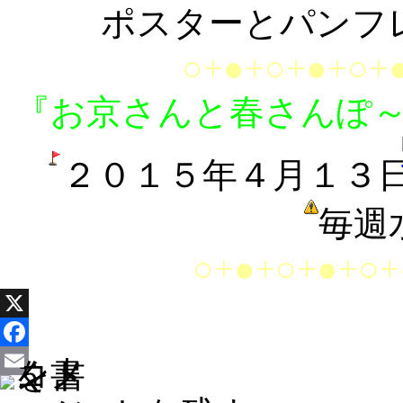
ポスターとパンフ
○+●+○+●+○+
『お京さんと春さんぽ
２０１５年４月１３
毎週
○+●+○+●+○+
X
Facebook
Email