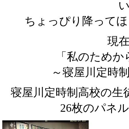
ちょっぴり降ってほ
現
「私のためか
～寝屋川定時
寝屋川定時制高校の生
26枚のパネ