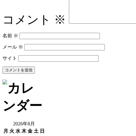
コメント
※
名前
※
メール
※
サイト
2026年8月
月
火
水
木
金
土
日