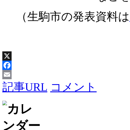
（生駒市の発表資料は
X
Facebook
記事URL
コメント
Email