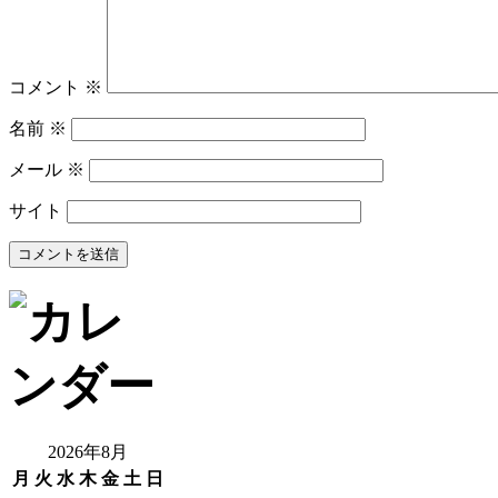
コメント
※
名前
※
メール
※
サイト
2026年8月
月
火
水
木
金
土
日